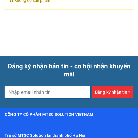
Không có sản phẩm
Dịch vụ này đặc biệt phù hợp với doanh nghiệp sản xuất,
phòng QA/QC, đơn vị kiểm tra vật liệu, cơ khí chính xác, sơn
phủ, kim loại tấm và các bộ phận kỹ thuật cần dữ liệu đo tin
cậy. Việc kiểm định định kỳ không chỉ hỗ trợ kiểm soát sai
lệch mà còn giúp duy trì tính nhất quán giữa các lô sản xuất
và hồ sơ đo lường nội bộ.
Đăng ký nhận bản tin - cơ hội nhận khuyến
mãi
Đăng ký nhận tin
»
CÔNG TY CỔ PHẦN MTSC SOLUTION VIETNAM
Trụ sở MTSC Solution tại thành phố Hà Nội: