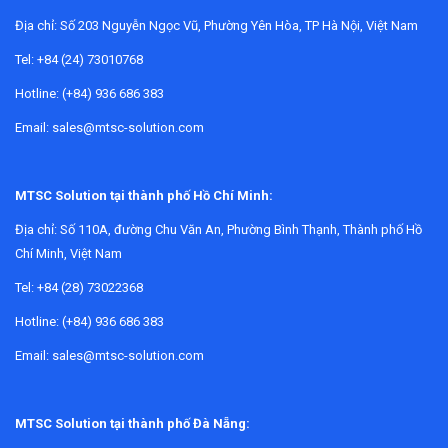
Địa chỉ:
Số 203 Nguyễn Ngọc Vũ, Phường Yên Hòa, TP Hà Nội, Việt Nam
Tel: +84 (24) 73010768
Hotline: (+84) 936 686 383
Email: sales@mtsc-solution.com
Vì sao cần kiểm định định kỳ cho thiết bị
đo độ dày vật liệu?
MTSC Solution tại thành phố Hồ Chí Minh:
Thiết bị đo độ dày thường được dùng để kiểm tra lớp phủ,
Địa chỉ:
Số 110A, đường Chu Văn An, Phường Bình Thạnh, Thành phố Hồ
tấm vật liệu, chi tiết cơ khí hoặc nhiều dạng bề mặt kỹ thuật
Chí Minh, Việt Nam
khác. Trong thực tế, chỉ một sai số nhỏ cũng có thể dẫn đến
Tel: +84 (28) 73022368
đánh giá sai về chất lượng sản phẩm, ảnh hưởng đến quyết
định nghiệm thu, phân loại hàng hoặc điều chỉnh quy trình
Hotline: (+84) 936 686 383
sản xuất.
Email: sales@mtsc-solution.com
Kiểm định định kỳ
giúp doanh nghiệp có cơ sở xác minh độ
tin cậy của thiết bị trước khi đưa vào sử dụng chính thức
MTSC Solution tại thành phố Đà Nẵng:
hoặc tiếp tục vận hành trong hệ thống đo lường nội bộ. Đây