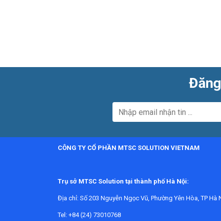
Đăng 
CÔNG TY CỔ PHẦN MTSC SOLUTION VIETNAM
Trụ sở MTSC Solution tại thành phố Hà Nội:
Địa chỉ:
Số 203 Nguyễn Ngọc Vũ, Phường Yên Hòa, TP Hà N
Tel: +84 (24) 73010768