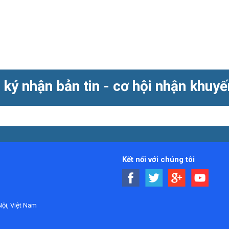
ký nhận bản tin - cơ hội nhận khuy
Kết nối với chúng tôi
ội, Việt Nam