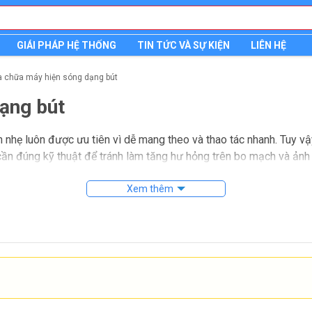
GIÁI PHÁP HỆ THỐNG
TIN TỨC VÀ SỰ KIỆN
LIÊN HỆ
a chữa máy hiện sóng dạng bút
ạng bút
 nhẹ luôn được ưu tiên vì dễ mang theo và thao tác nhanh. Tuy vậy, 
cần đúng kỹ thuật để tránh làm tăng hư hỏng trên bo mạch và ảnh 
khá đặc thù vì dòng thiết bị này thường tích hợp màn hình, pin, m
Xem thêm
úc tích hợp cao khiến quá trình kiểm tra lỗi, thay thế linh kiện v