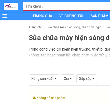
TRANG CHỦ
VỀ CHÚNG TÔI
SẢN PHẨM
Trang chủ
Sửa chữa máy hiện sóng, phân tích logic
Sử
Sửa chữa máy hiện sóng d
Trong công việc đo kiểm hiện trường, thiết bị gọn
không sạc hoặc phản hồi chập chờn, việc xử lý 
Sửa chữa máy hiện sóng dạng bút
là nhu cầu 
thân máy nhỏ gọn. So với các dòng để bàn, cấu tr
hiện cẩn thận hơn.
Hãng sản xuất
Giá
Sắp xếp
Không có sản phẩm