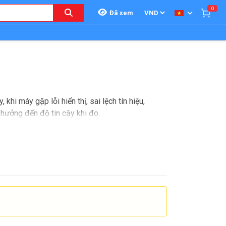
0
Đã xem
khi máy gặp lỗi hiển thị, sai lệch tín hiệu,
hưởng đến độ tin cậy khi đo.
ạch lấy mẫu và giao diện điều khiển trong một
à đánh giá lại khả năng vận hành cần được thực