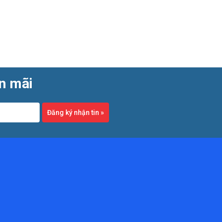
ến mãi
Đăng ký nhận tin
»