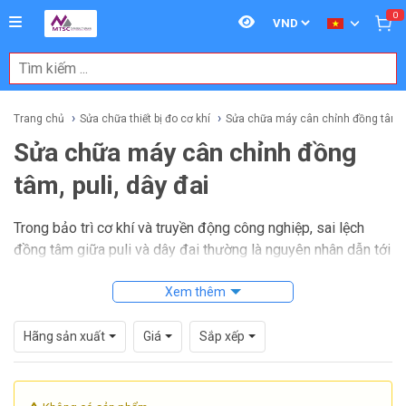
0
Trang chủ
Sửa chữa thiết bị đo cơ khí
Sửa chữa máy cân chỉnh đồng tâm, p
Sửa chữa máy cân chỉnh đồng
tâm, puli, dây đai
Trong bảo trì cơ khí và truyền động công nghiệp, sai lệch
đồng tâm giữa puli và dây đai thường là nguyên nhân dẫn tới
rung động, mài mòn sớm, tăng tải ổ trục và giảm hiệu suất
vận hành. Khi thiết bị cân chỉnh gặp lỗi, việc khôi phục khả
Xem thêm
năng đo và căn chỉnh chính xác trở nên rất quan trọng để
tránh kéo theo những sự cố lớn hơn trong dây chuyền.
Hãng sản xuất
Giá
Sắp xếp
Sửa chữa máy cân chỉnh đồng tâm, puli, dây đai
phù hợp
với nhu cầu của nhà máy, đơn vị bảo trì và bộ phận kỹ thuật