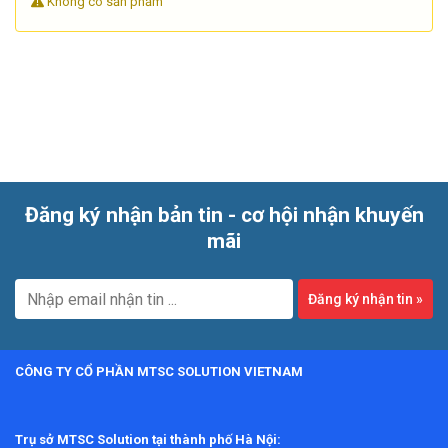
Không có sản phẩm
đang sử dụng các hệ thống căn chỉnh chuyên dụng trong
công tác lắp đặt, kiểm tra và bảo dưỡng truyền động. Đây
không chỉ là hoạt động khắc phục hư hỏng, mà còn giúp thiết
bị trở lại trạng thái làm việc ổn định, hỗ trợ kiểm tra nhanh và
giảm rủi ro sai số trong thực tế sử dụng.
Đăng ký nhận bản tin - cơ hội nhận khuyến
mãi
Đăng ký nhận tin
»
CÔNG TY CỔ PHẦN MTSC SOLUTION VIETNAM
Trụ sở MTSC Solution tại thành phố Hà Nội: