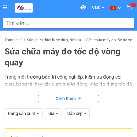
0
Trang chủ
Sửa chữa thiết bị đo điện, điện tử
Sửa chữa máy đo tốc độ vòng
Sửa chữa máy đo tốc độ vòng
quay
Trong môi trường bảo trì công nghiệp, kiểm tra động cơ,
quạt, băng tải hay các cụm truyền động, việc đo đúng tốc độ
quay là yếu tố quan trọng để đánh giá tình trạng vận hành.
Khi thiết bị hiển thị sai, phản hồi chậm, không đo được tín
Xem thêm
hiệu quang hoặc tiếp xúc, quá trình kiểm tra hiện trường dễ bị
gián đoạn và làm giảm độ tin cậy của dữ liệu.
Hãng sản xuất
Giá
Sắp xếp
Sửa chữa máy đo tốc độ vòng quay
vì vậy không chỉ là
khắc phục một lỗi đơn lẻ, mà còn giúp khôi phục khả năng