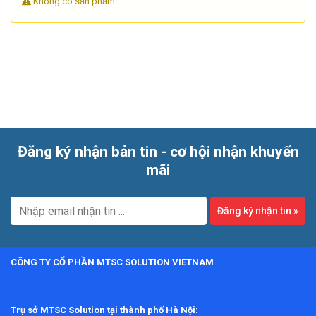
Không có sản phẩm
đo lường ổn định cho công tác bảo trì, kiểm tra và giám sát
thiết bị quay. Với các dòng máy dùng trong nhà máy, phòng
kỹ thuật hoặc dịch vụ hiện trường, việc đánh giá đúng tình
trạng hư hỏng sẽ giúp tiết kiệm thời gian và tránh thay thế
không cần thiết.
Đăng ký nhận bản tin - cơ hội nhận khuyến
mãi
Đăng ký nhận tin
»
CÔNG TY CỔ PHẦN MTSC SOLUTION VIETNAM
Trụ sở MTSC Solution tại thành phố Hà Nội: