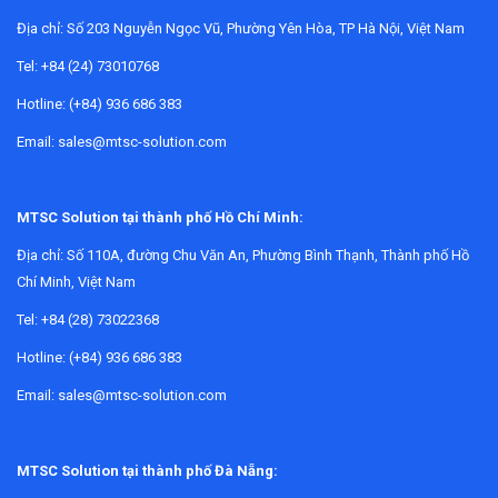
Địa chỉ:
Số 203 Nguyễn Ngọc Vũ, Phường Yên Hòa, TP Hà Nội, Việt Nam
Tel: +84 (24) 73010768
Hotline: (+84) 936 686 383
Khi nào nên sửa chữa máy đo tốc độ vòng
Email: sales@mtsc-solution.com
quay?
Máy đo tốc độ vòng quay thường làm việc trong điều kiện có
MTSC Solution tại thành phố Hồ Chí Minh:
bụi, rung, thay đổi nhiệt độ hoặc phải di chuyển liên tục giữa
Địa chỉ:
Số 110A, đường Chu Văn An, Phường Bình Thạnh, Thành phố Hồ
nhiều vị trí đo. Sau thời gian sử dụng, thiết bị có thể phát sinh
Chí Minh, Việt Nam
lỗi ở màn hình, phím chức năng, đầu đo, mạch xử lý tín hiệu
Tel: +84 (28) 73022368
hoặc nguồn cấp. Những biểu hiện như không lên nguồn, kết
quả dao động bất thường, mất khả năng nhận tín hiệu phản
Hotline: (+84) 936 686 383
quang hoặc sai lệch rõ rệt khi so sánh với thiết bị đối chiếu
Email: sales@mtsc-solution.com
là các dấu hiệu cần kiểm tra kỹ thuật.
Việc đưa thiết bị đi sửa chữa sớm đặc biệt quan trọng khi
MTSC Solution tại thành phố Đà Nẵng:
máy đang được dùng để kiểm tra tình trạng động cơ, hộp số,