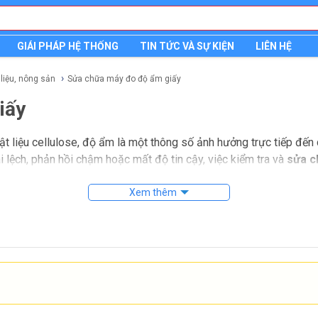
GIÁI PHÁP HỆ THỐNG
TIN TỨC VÀ SỰ KIỆN
LIÊN HỆ
 liệu, nông sản
Sửa chữa máy đo độ ẩm giấy
iấy
vật liệu cellulose, độ ẩm là một thông số ảnh hưởng trực tiếp đến
ai lệch, phản hồi chậm hoặc mất độ tin cậy, việc kiểm tra và
sửa c
Xem thêm
cố thường gặp của máy đo độ ẩm dùng cho giấy, từ lỗi hiển thị, sa
g. Đây cũng là nhóm thiết bị thường xuất hiện trong môi trường sả
quyết định nhanh và chính xác.