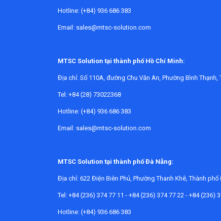
Hotline: (+84) 936 686 383
Trong môi trường B2B, việc duy trì thiết bị đo tr
Email: sales@mtsc-solution.com
kỹ thuật làm việc hiệu quả hơn. Với những đơn 
sửa chữa máy hút ẩm
để đồng bộ việc kiểm soát
MTSC Solution tại thành phố Hồ Chí Minh:
Một số dòng thiết bị thường được
Địa chỉ:
Số 110A, đường Chu Văn An, Phường Bình Thạnh, 
Danh mục này có thể hỗ trợ các nhu cầu liên q
Tel: +84 (28) 73022368
có thể gặp các lỗi đặc trưng khác nhau về cảm b
Hotline: (+84) 936 686 383
Một số dịch vụ tiêu biểu trong danh mục gồm
S
Finna và Sửa chữa máy đo độ ẩm giấy SANKO. Việ
Email: sales@mtsc-solution.com
dụng, nhưng quá trình xử lý vẫn cần bám theo hi
Các lỗi thường gặp trên máy đo đ
MTSC Solution tại thành phố Đà Nẵng:
Địa chỉ:
622 Điện Biên Phủ, Phường Thanh Khê, Thành phố
Về mặt vận hành, lỗi của thiết bị có thể xuất hi
Cũng có các lỗi khó phát hiện hơn như độ lặp lạ
Tel: +84 (236) 374 77 11 - +84 (236) 374 77 22 - +84 (236) 
Hotline: (+84) 936 686 383
Cảm biến đo
, đầu tiếp xúc và mạch xử lý tín h