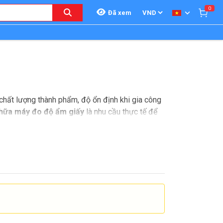
0
Đã xem
 chất lượng thành phẩm, độ ổn định khi gia công
hữa máy đo độ ẩm giấy
là nhu cầu thực tế để
i số đo, mất tín hiệu đến tình trạng thiết bị
n xuất, kho bãi và phòng kiểm tra vật liệu, nơi