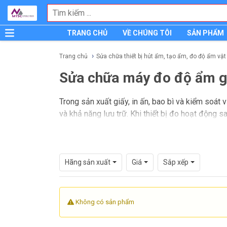
TRANG CHỦ
VỀ CHÚNG TÔI
SẢN PHẨM
Trang chủ
Sửa chữa thiết bị hút ẩm, tạo ẩm, đo độ ẩm vật
Sửa chữa máy đo độ ẩm g
Trong sản xuất giấy, in ấn, bao bì và kiểm soát 
và khả năng lưu trữ. Khi thiết bị đo hoạt động s
duy trì quy trình kiểm soát chất lượng ổn định.
Danh mục này tập trung vào dịch vụ xử lý các sự 
hoạt động không ổn định sau thời gian dài sử dụn
Hãng sản xuất
Giá
Sắp xếp
yêu cầu kết quả đo phải nhất quán để hỗ trợ ra 
Không có sản phẩm