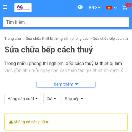
0
Trang chủ
Sửa chữa thiết bị thí nghiệm phòng Lab
Sửa chữa bếp cách thuỷ
Sửa chữa bếp cách thuỷ
Trong nhiều phòng thí nghiệm, bếp cách thuỷ là thiết bị làm
việc gần như mỗi ngày cho các thao tác gia nhiệt ổn định, ủ
mẫu hoặc duy trì nhiệt độ trong thời gian dài. Khi thiết bị gặp
lỗi như không lên nhiệt, dao động nhiệt lớn, rung lắc bất
Xem thêm
thường hoặc bảng điều khiển hoạt động không ổn định, quá
trình thử nghiệm có thể bị gián đoạn và ảnh hưởng trực tiếp
Hãng sản xuất
Giá
Sắp xếp
đến độ tin cậy của kết quả.
Dịch vụ
sửa chữa bếp cách thuỷ
vì vậy không chỉ dừng ở
Không có sản phẩm
việc khắc phục hỏng hóc trước mắt, mà còn cần đánh giá
đúng tình trạng thiết bị, xác định nguyên nhân gây lỗi và đưa