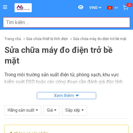
0
Trang chủ
Sửa chữa thiết bị tĩnh điện
Sửa chữa máy đo điện trở bề mặt
Sửa chữa máy đo điện trở bề
mặt
Trong môi trường sản xuất điện tử, phòng sạch, khu vực
kiểm soát ESD hoặc các công đoạn cần đánh giá đặc tính
bề mặt vật liệu, thiết bị đo điện trở bề mặt giữ vai trò rất
quan trọng. Khi máy đo hoạt động sai lệch, đo không ổn định
Xem thêm
hoặc không thể khởi động, việc kiểm tra và xử lý đúng kỹ
thuật sẽ giúp duy trì độ tin cậy của kết quả đo, đồng thời
Hãng sản xuất
Giá
Sắp xếp
hạn chế rủi ro ảnh hưởng tới quy trình kiểm soát tĩnh điện.
Dịch vụ
sửa chữa máy đo điện trở bề mặt
phù hợp với nhu