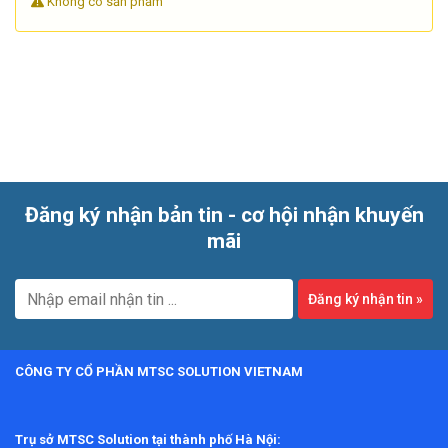
Không có sản phẩm
cầu khôi phục thiết bị đang gặp lỗi vận hành, sai số bất
thường hoặc xuống cấp sau thời gian dài sử dụng. Đây là lựa
chọn cần thiết đối với doanh nghiệp muốn tiếp tục khai thác
thiết bị hiện có, tối ưu chi phí đầu tư và duy trì tính liên tục
của hoạt động kiểm tra trong nhà máy.
Đăng ký nhận bản tin - cơ hội nhận khuyến
mãi
Đăng ký nhận tin
»
Vai trò của máy đo điện trở bề mặt trong
CÔNG TY CỔ PHẦN MTSC SOLUTION VIETNAM
kiểm soát ESD
Máy đo điện trở bề mặt được sử dụng để đánh giá khả năng
Trụ sở MTSC Solution tại thành phố Hà Nội: