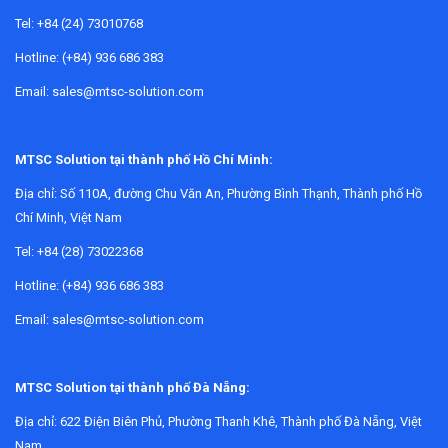
Tel: +84 (24) 73010768
Hotline: (+84) 936 686 383
Email: sales@mtsc-solution.com
MTSC Solution tại thành phố Hồ Chí Minh:
Địa chỉ:
Số 110A, đường Chu Văn An, Phường Bình Thạnh, Thành phố Hồ
Chí Minh, Việt Nam
Tel: +84 (28) 73022368
Phạm vi ứng dụng của cảm biến đo mức
Hotline: (+84) 936 686 383
trong công nghiệp
Email: sales@mtsc-solution.com
Thiết bị trong nhóm này thường xuất hiện ở bồn chứa nước,
hóa chất, dung dịch vệ sinh, dầu, thực phẩm lỏng, nguyên
liệu dạng hạt hoặc môi trường cần kiểm soát mức theo
MTSC Solution tại thành phố Đà Nẵng:
ngưỡng. Nhiệm vụ phổ biến là phát hiện mức đầy hoặc mức
Địa chỉ:
622 Điện Biên Phủ, Phường Thanh Khê, Thành phố Đà Nẵng, Việt
cạn để kích hoạt bơm, van, còi báo hoặc liên động an toàn.
Nam