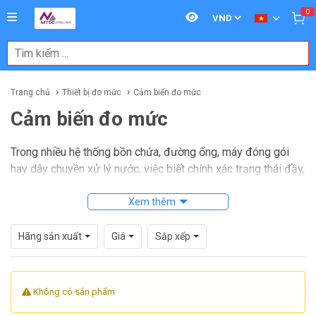
0
Trang chủ
Thiết bị đo mức
Cảm biến đo mức
Cảm biến đo mức
Trong nhiều hệ thống bồn chứa, đường ống, máy đóng gói
hay dây chuyền xử lý nước, việc biết chính xác trạng thái đầy,
cạn hoặc mức vật liệu tại một thời điểm là yếu tố quan trọng
để vận hành ổn định.
Cảm biến đo mức
Xem thêm
được dùng để giám
sát chất lỏng hoặc chất rắn rời, hỗ trợ cảnh báo tràn, chống
chạy khô, điều khiển bơm và tối ưu quy trình trong môi
Hãng sản xuất
Giá
Sắp xếp
trường công nghiệp.
Tùy theo môi chất, điều kiện lắp đặt và mức độ tự động hóa
Không có sản phẩm
mong muốn, người dùng có thể lựa chọn nhiều nguyên lý đo
khác nhau như rung vibronic, điện dung, siêu âm hay dạng