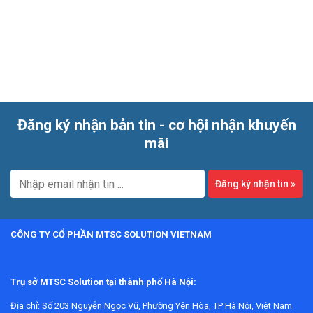
phao. Danh mục này phù hợp cho nhu cầu phát hiện mức
điểm, giám sát trạng thái mức và tích hợp với hệ điều khiển
trong nhà máy, hệ thống tiện ích và ứng dụng OEM.
Đăng ký nhận bản tin - cơ hội nhận khuyến
mãi
Đăng ký nhận tin
»
CÔNG TY CỔ PHẦN MTSC SOLUTION VIETNAM
Trụ sở MTSC Solution tại thành phố Hà Nội:
Địa chỉ:
Số 203 Nguyễn Ngọc Vũ, Phường Yên Hòa, TP Hà Nội, Việt Nam