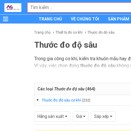
TRANG CHỦ
VỀ CHÚNG TÔI
SẢN PHẨM
Trang chủ
Thiết bị đo cơ khí
Thước đo độ sâu
Thước đo độ sâu
Trong gia công cơ khí, kiểm tra khuôn mẫu hay đ
Vì vậy, việc chọn đúng
thước đo độ sâu
không c
phòng QC hoặc bộ phận bảo trì.
Danh mục này tập trung vào các thiết bị đo chiề
Các loại
Thước đo độ sâu
(
464
)
điện tử tiện quan sát, người dùng cũng có thể câ
Thước đo độ sâu cơ khí
(
232
)
Hãng sản xuất
Giá
Sắp xếp