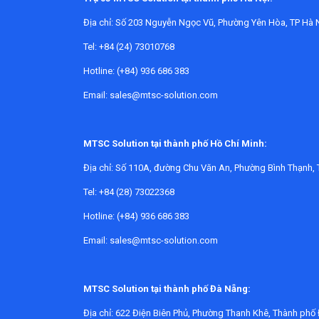
tiết liên tục. Một số model còn hỗ trợ chuyển đổ
Địa chỉ:
Số 203 Nguyễn Ngọc Vũ, Phường Yên Hòa, TP Hà N
Trong khi đó,
thước đo độ sâu cơ khí
hoặc panm
truyền thống và không muốn phụ thuộc vào pin. V
Tel: +84 (24) 73010768
thực dụng.
Hotline: (+84) 936 686 383
Nếu công việc liên quan nhiều đến kiểm tra độ 
Email: sales@mtsc-solution.com
vào hệ thiết bị đo kiểm.
Các tiêu chí quan trọng khi lựa ch
MTSC Solution tại thành phố Hồ Chí Minh:
Địa chỉ:
Số 110A, đường Chu Văn An, Phường Bình Thạnh, 
Yếu tố đầu tiên cần xem là
dải đo
. Với các ứng
thường xuyên đo lỗ sâu hoặc nhiều loại chi tiết 
Tel: +84 (28) 73022368
Hotline: (+84) 936 686 383
Tiếp theo là độ phân giải và độ chính xác. Hai t
kích thước đế đo, độ ổn định khi tỳ lên bề mặt 
Email: sales@mtsc-solution.com
Với dòng điện tử, nên lưu ý thêm các yếu tố như
có ẩm, bụi. Những điểm này không quyết định tất
MTSC Solution tại thành phố Đà Nẵng:
Một số dòng sản phẩm tiêu biểu 
Địa chỉ:
622 Điện Biên Phủ, Phường Thanh Khê, Thành phố