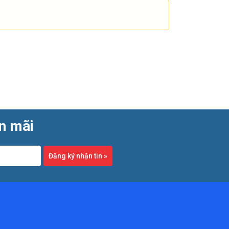
ến mãi
 đến đáy rãnh, đáy lỗ hoặc bề mặt thấp hơn.
 kiểm soát độ sâu chính xác.
Đăng ký nhận tin
»
thước quan trọng trên cùng một chi tiết. Cách
tiện trong môi trường phải kiểm tra nhiều chi