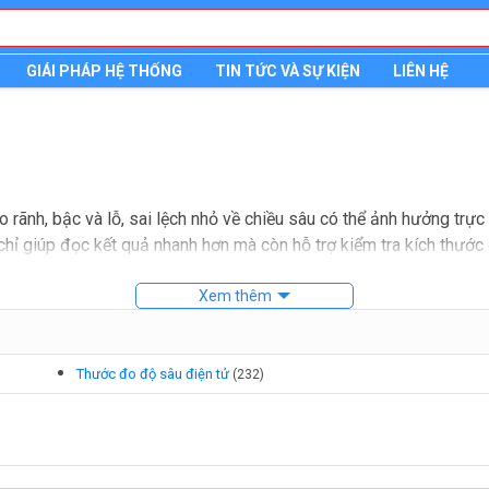
GIÁI PHÁP HỆ THỐNG
TIN TỨC VÀ SỰ KIỆN
LIÊN HỆ
o rãnh, bậc và lỗ, sai lệch nhỏ về chiều sâu có thể ảnh hưởng trự
hỉ giúp đọc kết quả nhanh hơn mà còn hỗ trợ kiểm tra kích thước ổ
Xem thêm
u sâu dùng trong nhiều tình huống khác nhau, từ kiểm tra cơ bản 
n nhắc các dòng cơ khí khi cần độ bền, thao tác quen tay và ít ph
Thước đo độ sâu điện tử
(
232
)