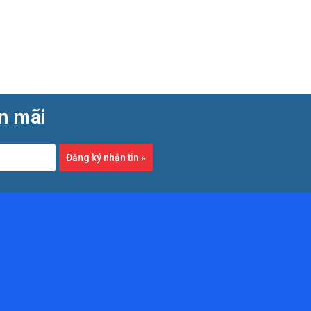
ến mãi
Đăng ký nhận tin
»