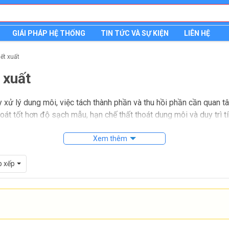
GIÁI PHÁP HỆ THỐNG
TIN TỨC VÀ SỰ KIỆN
LIÊN HỆ
ết xuất
 xuất
ay xử lý dung môi, việc tách thành phần và thu hồi phần cần quan 
oát tốt hơn độ sạch mẫu, hạn chế thất thoát dung môi và duy trì tí
 quan trọng trong phòng thí nghiệm hóa học, môi trường, thực ph
Xem thêm
 mô phòng lab, từ các bước chiết tách cơ bản đến các quy trình c
 cụ, người dùng cũng thường quan tâm đến vật liệu chế tạo, độ chí
p xếp
ong hệ thống.