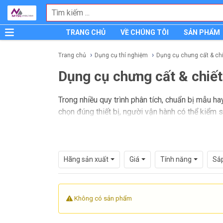
TRANG CHỦ
VỀ CHÚNG TÔI
SẢN PHẨM
Trang chủ
Dụng cụ thí nghiệm
Dụng cụ chưng cất & chi
Dụng cụ chưng cất & chiết
Trong nhiều quy trình phân tích, chuẩn bị mẫu h
chọn đúng thiết bị, người vận hành có thể kiểm s
cụ chưng cất & chiết xuất
luôn là nhóm vật tư
Danh mục này phù hợp cho nhu cầu thao tác ở quy
tương thích hóa chất. Bên cạnh bản thân bộ dụng
Hãng sản xuất
Giá
Tính năng
Sắ
mức độ tương thích với các dụng cụ liên quan tr
Không có sản phẩm