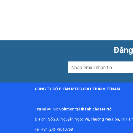
Đăng 
CÔNG TY CỔ PHẦN MTSC SOLUTION VIETNAM
Trụ sở MTSC Solution tại thành phố Hà Nội:
Địa chỉ:
Số 203 Nguyễn Ngọc Vũ, Phường Yên Hòa, TP Hà N
Tel: +84 (24) 73010768