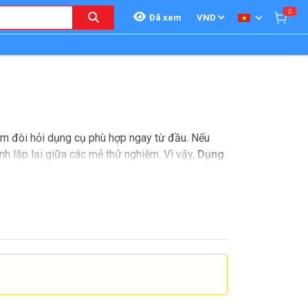
0
Đã xem
tâm đòi hỏi dụng cụ phù hợp ngay từ đầu. Nếu
nh lặp lại giữa các mẻ thử nghiệm. Vì vậy,
Dụng
ẩm, dược và nghiên cứu ứng dụng.
ần kiểm soát thể tích, khả năng thu hồi và độ
nh xác khi chia vạch, khả năng tiệt trùng và